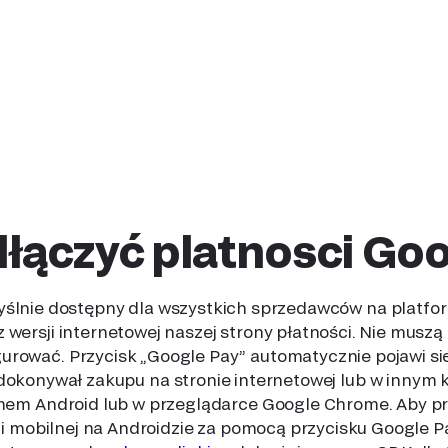
Wybór metody płatności
Aby opłacić zamówienie, klient wybiera metodę płatności
Google Pay, która automatycznie wyświetli się na stronie
płatności na Twojej stronie internetowej, w online sklepie
lub w aplikacji mobilnej.
dłączyć platnosci Go
yślnie dostępny dla wszystkich sprzedawców na platform
z wersji internetowej naszej strony płatności. Nie musz
urować. Przycisk „Google Pay” automatycznie pojawi się 
 dokonywał zakupu na stronie internetowej lub w innym 
mem Android lub w przeglądarce Google Chrome. Aby p
ji mobilnej na Androidzie za pomocą przycisku Google Pa