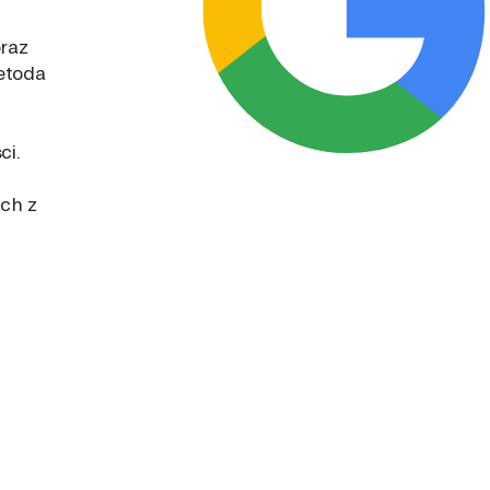
oraz
metoda
ci.
ch z