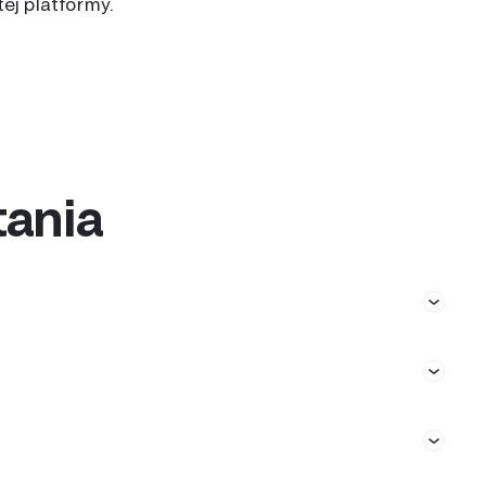
tej platformy.
tania