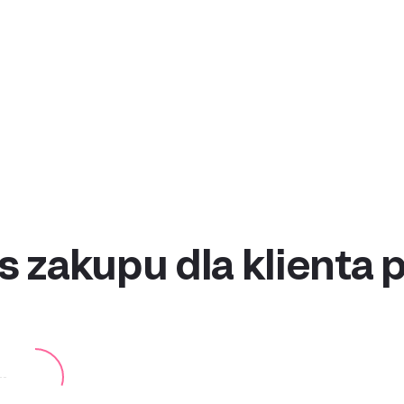
want wherever they
payments and
Manage all th
 transparency with
funds from on
tive pricing and zero
platform withou
sts
Get in touch
ccount
s zakupu dla klienta 
2