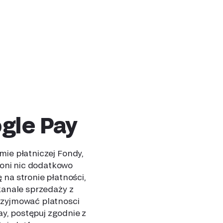
ogle Pay
ie płatniczej Fondy,
ą oni nic dodatkowo
na stronie płatności,
kanale sprzedaży z
rzyjmować platnosci
y, postępuj zgodnie z