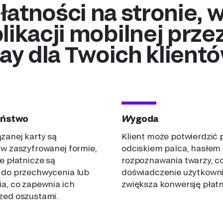
plikacji mobilnej prze
ay dla Twoich klient
eństwo
Wygoda
zanej karty są
Klient może potwierdzić 
 w zaszyfrowanej formie,
odciskiem palca, hasłem 
e płatnicze są
rozpoznawania twarzy, c
y
Flow
 do przechwycenia lub
doświadczenie użytkowni
a, co zapewnia ich
zwiększa konwersję płatn
less and accept
Access faster 
zed oszustami.
 from anywhere,
multicurrency 
and anyhow
Enjoy multiple
ur customers to pay
features inclu