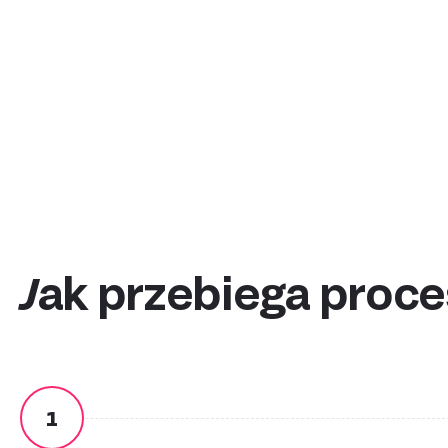
how they 
are
Enjoy full
cost-effec
hidden co
Create an a
Jak przebiega proce
1