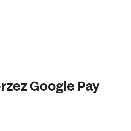
 payouts
e movement of
e convenient
t a third party
przez Google Pay