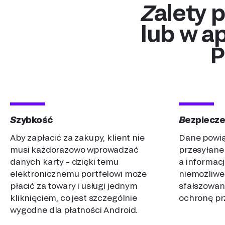
Zalety płatności na stronie, w sklepie
lub w a
P
Szybkość
Bezpiecz
Aby zapłacić za zakupy, klient nie
Dane powią
musi każdorazowo wprowadzać
przesyłane
danych karty – dzięki temu
a informacj
Gatewa
elektronicznemu portfelowi może
niemożliwe
płacić za towary i usługi jednym
sfałszowani
Go border
kliknięciem, co jest szczególnie
ochronę pr
payments
anytime 
wygodne dla płatności Android.
Enable yo