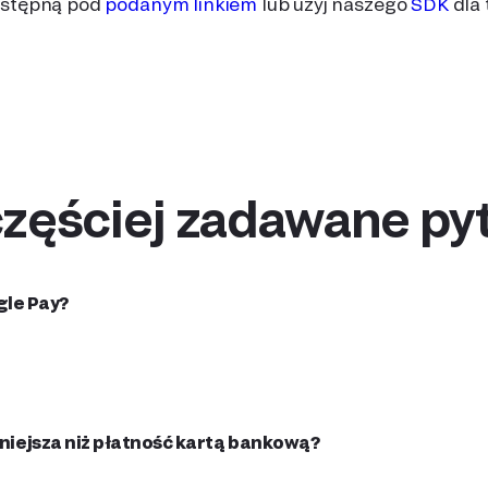
dostępną pod
podanym linkiem
lub użyj naszego
SDK
dla 
jczęściej zadawane py
gle Pay?
niejsza niż płatność kartą bankową?