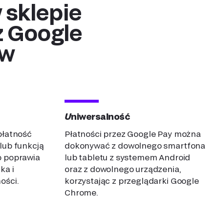
z Google
ów
Uniwersalność
płatność
Płatności przez Google Pay można
lub funkcją
dokonywać z dowolnego smartfona
o poprawia
lub tabletu z systemem Android
ka i
oraz z dowolnego urządzenia,
ości.
korzystając z przeglądarki Google
settlements with
Chrome.
IBAN accounts
 benefits and
ding recurring