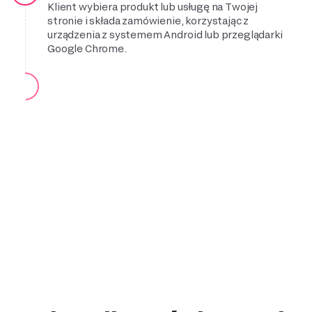
Klient wybiera produkt lub usługę na Twojej
stronie i składa zamówienie, korzystając z
urządzenia z systemem Android lub przeglądarki
Google Chrome.
Wybór metody płatności
2
Aby opłacić zamówienie, klient wybiera metodę
płatności Google Pay, która automatycznie
wyświetli się na stronie płatności na Twojej
stronie internetowej, w online sklepie lub w
aplikacji mobilnej.